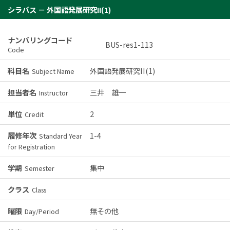
シラバス － 外国語発展研究II(1)
ナンバリングコード
BUS-res1-113
Code
科目名
外国語発展研究II(1)
Subject Name
担当者名
三井 雄一
Instructor
単位
2
Credit
履修年次
1-4
Standard Year
for Registration
学期
集中
Semester
クラス
Class
曜限
無その他
Day/Period