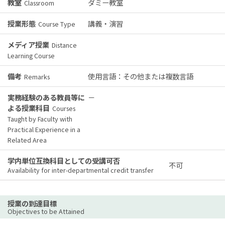
教室
ダミー教室
Classroom
授業形態
講義・演習
Course Type
メディア授業
Distance
Learning Course
備考
使用言語：その他または複数言語
Remarks
実務経験のある教員等に
－
よる授業科目
Courses
Taught by Faculty with
Practical Experience in a
Related Area
学内単位互換科目としての受講可否
不可
Availability for inter-departmental credit transfer
授業の到達目標
Objectives to be Attained