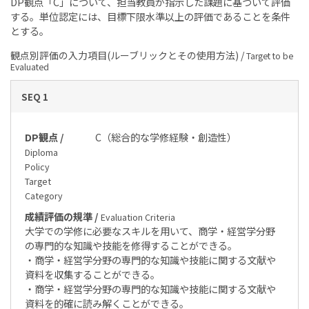
DP観点「C」について、担当教員が指示した課題に基づいて評価
する。単位認定には、目標下限水準以上の評価であることを条件
とする。
観点別評価の入力項目(ルーブリックとその使用方法) /
Target to be
Evaluated
SEQ 1
DP観点 /
C（総合的な学修経験・創造性）
Diploma
Policy
Target
Category
成績評価の規準 /
Evaluation Criteria
大学での学修に必要なスキルを用いて、商学・経営学分野
の専門的な知識や技能を修得することができる。
・商学・経営学分野の専門的な知識や技能に関する文献や
資料を収集することができる。
・商学・経営学分野の専門的な知識や技能に関する文献や
資料を的確に読み解くことができる。