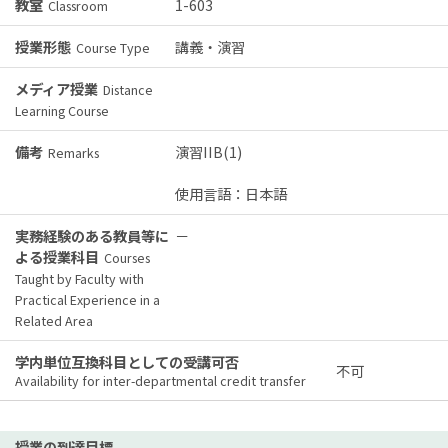
教室
1-603
Classroom
授業形態
講義・演習
Course Type
メディア授業
Distance
Learning Course
備考
演習IIB(1)
Remarks
使用言語：日本語
実務経験のある教員等に
－
よる授業科目
Courses
Taught by Faculty with
Practical Experience in a
Related Area
学内単位互換科目としての受講可否
不可
Availability for inter-departmental credit transfer
授業の到達目標