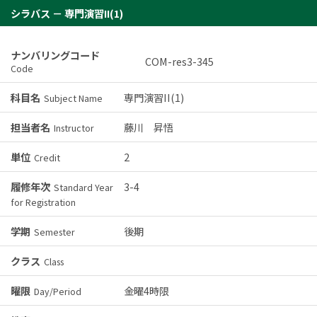
シラバス － 専門演習II(1)
ナンバリングコード
COM-res3-345
Code
科目名
専門演習II(1)
Subject Name
担当者名
藤川 昇悟
Instructor
単位
2
Credit
履修年次
3-4
Standard Year
for Registration
学期
後期
Semester
クラス
Class
曜限
金曜4時限
Day/Period