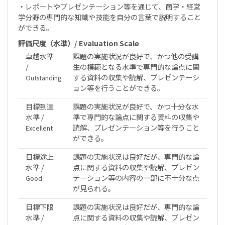
・レポートやプレゼンテーション等を通じて、商学・経営
学分野の専門的な知識や技能を自分の言葉で説明すること
ができる。
評価尺度（水準）/ Evaluation Scale
卓越水準
課題の実施状況が良好で、かつ他の受講
/
生の模範となる水準で専門的な論点に関
する資料の収集や読解、プレゼンテーシ
Outstanding
ョン等を行うことができる。
目標到達
課題の実施状況が良好で、かつ十分な水
水準 /
準で専門的な論点に関する資料の収集や
読解、プレゼンテーション等を行うこと
Excellent
ができる。
目標途上
課題の実施状況は良好だが、専門的な論
水準 /
点に関する資料の収集や読解、プレゼン
テーション等の内容の一部に不十分な点
Good
が見られる。
目標下限
課題の実施状況は良好だが、専門的な論
水準 /
点に関する資料の収集や読解、プレゼン