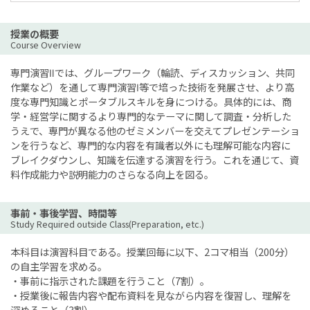
授業の概要
Course Overview
専門演習Ⅱでは、グループワーク（輪読、ディスカッション、共同
作業など）を通して専門演習Ⅰ等で培った技術を発展させ、より高
度な専門知識とポータブルスキルを身につける。具体的には、商
学・経営学に関するより専門的なテーマに関して調査・分析した
うえで、専門が異なる他のゼミメンバーを交えてプレゼンテーショ
ンを行うなど、専門的な内容を有識者以外にも理解可能な内容に
ブレイクダウンし、知識を伝達する演習を行う。これを通じて、資
料作成能力や説明能力のさらなる向上を図る。
事前・事後学習、時間等
Study Required outside Class(Preparation, etc.)
本科目は演習科目である。授業回毎に以下、2コマ相当（200分）
の自主学習を求める。
・事前に指示された課題を行うこと（7割）。
・授業後に報告内容や配布資料を見ながら内容を復習し、理解を
深めること（3割）。