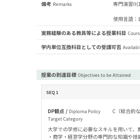
備考
専門演習II(1
Remarks
使用言語：
実務経験のある教員等による授業科目
Cours
学内単位互換科目としての受講可否
Availabi
授業の到達目標
Objectives to be Attained
SEQ 1
DP観点 /
C（総合的
Diploma Policy
Target Category
大学での学修に必要なスキルを用いて、
・商学・経営学分野の専門的な知識や技