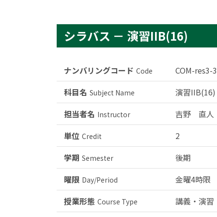
シラバス － 演習IIB(16)
ナンバリングコード
COM-res3-
Code
科目名
演習IIB(16)
Subject Name
担当者名
吉野 直人
Instructor
単位
2
Credit
学期
後期
Semester
曜限
金曜4時限
Day/Period
授業形態
講義・演習
Course Type