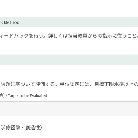
ck Method
てフィードバックを行う。詳しくは担当教員からの指示に従うこと
た課題に基づいて評価する。単位認定には、目標下限水準以上
) /
Target to be Evaluated
な学修経験・創造性）