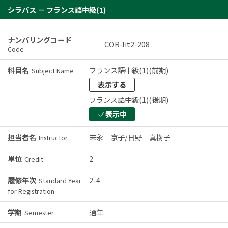
シラバス － フランス語中級(1)
ナンバリングコード
COR-lit2-208
Code
科目名
フランス語中級(1)(前期)
Subject Name
表示する
フランス語中級(1)(後期)
表示中
担当者名
末永 京子/日野 真樹子
Instructor
単位
2
Credit
履修年次
2-4
Standard Year
for Registration
学期
通年
Semester